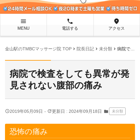
menu
local_phone
location_on
MENU
電話する
アクセス
chevron_right
chevron_right
chevron_right
金山駅のTMBCマッサージ院 TOP
院長日記
未分類
病院で検査をしても異常が発見されない腹部の痛み
病院で検査をしても異常が発
見されない腹部の痛み
query_builder
update
2019年05月09日
-
更新日 : 2024年09月18日
folder
未分類
恐怖の痛み