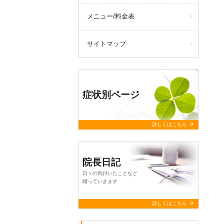
メニュー/料金表
サイトマップ
症状別ページ
arrow_forward
詳しくはこちら
院長日記
日々の気付いたことなど
綴っていきます
arrow_forward
詳しくはこちら