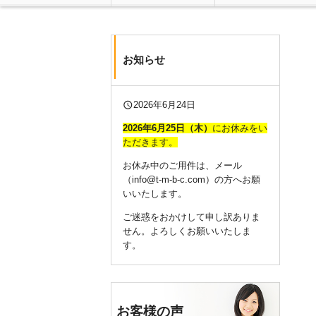
お知らせ
query_builder
2026年6月24日
2026年6
月25
日（木）
にお休みをい
ただきます。
お休み中のご用件は、メール
（info@t-m-b-c.com）の方へお願
いいたします。
ご迷惑をおかけして申し訳ありま
せん。よろしくお願いいたしま
す。
お客様の声