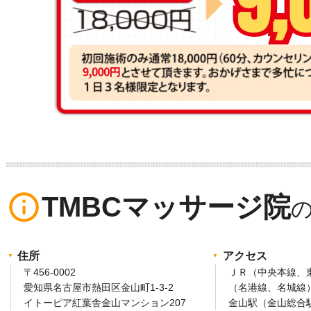
info_outline
TMBCマッサージ院
住所
アクセス
〒456-0002
ＪＲ（中央本線、
愛知県名古屋市熱田区金山町1-3-2
（名港線、名城線
イトーピア紅葉舎金山マンション207
金山駅（金山総合