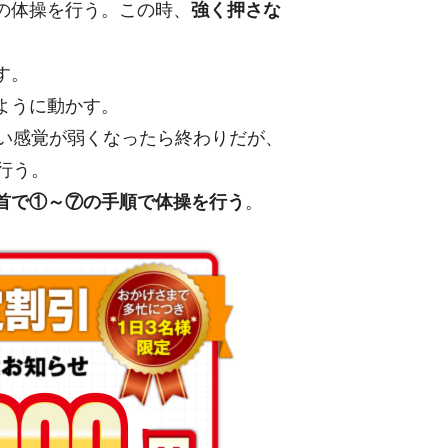
の体操を行う。この時、
強く押さな
す。
ように動かす。
い感覚が弱くなったら終わりだが、
行う。
首で①～⑦の手順で体操を行う
。