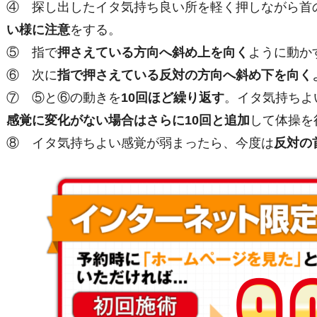
④ 探し出したイタ気持ち良い所を軽く押しながら首
い様に注意
をする。
⑤ 指で
押さえている方向へ斜め上を向く
ように動か
⑥ 次に
指で押さえている反対の方向へ斜め下を向く
⑦ ⑤と⑥の動きを
10回ほど繰り返す
。イタ気持ちよ
感覚に変化がない場合はさらに10回と追加
して体操を
⑧ イタ気持ちよい感覚が弱まったら、今度は
反対の