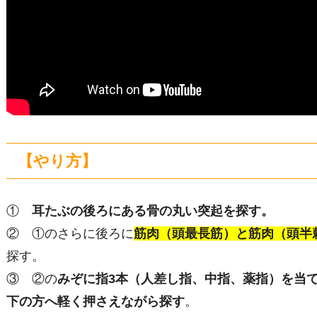
【やり方】
①
耳たぶの後ろにある骨の丸い突起を探す。
② ①のさらに後ろに
筋肉（頭最長筋）と筋肉（頭半
探す。
③ ②の
みぞに指3本（人差し指、中指、薬指）を当
下の方へ軽く押さえながら探す
。