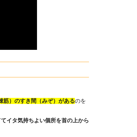
棘筋）のすき間（みぞ）がある
のを
ててイタ気持ちよい個所を首の上から