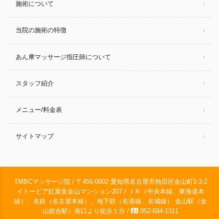
施術について
当院の施術の特徴
あん摩マッサージ指圧師について
スタッフ紹介
メニュー/料金表
サイトマップ
TMBCマッサージ院 / 〒456-0002 愛知県名古屋市熱田区金山町1-3-2
イトーピア紅葉舎金山マンション207 / ＪＲ（中央本線、東海道本
線）、名鉄（名古屋本線）、地下鉄（名港線、名城線） 金山駅（金
contact_phone
山総合駅）南口より徒歩１分 /
052-684-1311