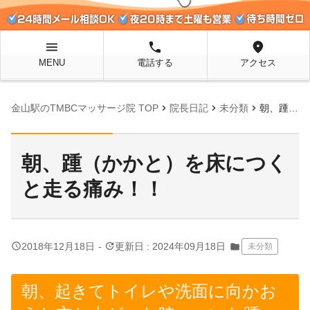
menu
local_phone
location_on
MENU
電話する
アクセス
chevron_right
chevron_right
chevron_right
金山駅のTMBCマッサージ院 TOP
院長日記
未分類
朝、踵（かかと）を床につくと走る痛み！！
朝、踵（かかと）を床につく
と走る痛み！！
query_builder
update
2018年12月18日
-
更新日 : 2024年09月18日
folder
未分類
朝、起きてトイレや洗面に向かお