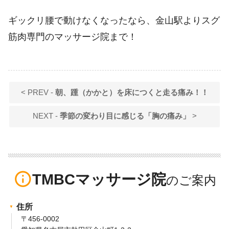
ギックリ腰で動けなくなったなら、金山駅よりスグ
筋肉専門のマッサージ院まで！
< PREV -
朝、踵（かかと）を床につくと走る痛み！！
NEXT -
季節の変わり目に感じる「胸の痛み」
>
info_outline
TMBCマッサージ院
住所
〒456-0002