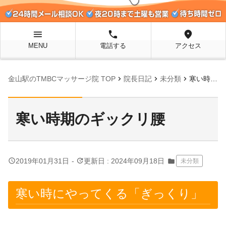
menu
local_phone
location_on
MENU
電話する
アクセス
chevron_right
chevron_right
chevron_right
金山駅のTMBCマッサージ院 TOP
院長日記
未分類
寒い時期のギックリ腰
寒い時期のギックリ腰
query_builder
update
2019年01月31日
-
更新日 : 2024年09月18日
folder
未分類
寒い時にやってくる「ぎっくり」